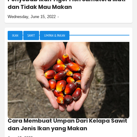
dan Tidak Mau Makan
Wednesday, June 15, 2022
IKAN
SAWIT
UMPAN & PAKAN
Cara Membuat Umpan Dari Kelapa Sawit
dan Jenis Ikan yang Makan