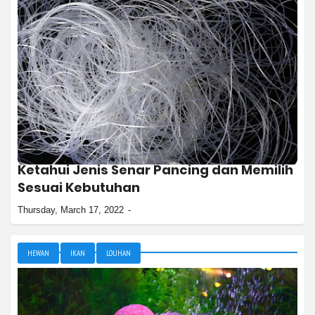
Ketahui Jenis Senar Pancing dan Memilih
Sesuai Kebutuhan
Thursday, March 17, 2022
HEWAN
IKAN
LOUHAN