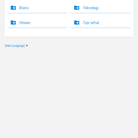
Bisnis
Teknologi
Hewan
Tips sehat
Select Language
▼