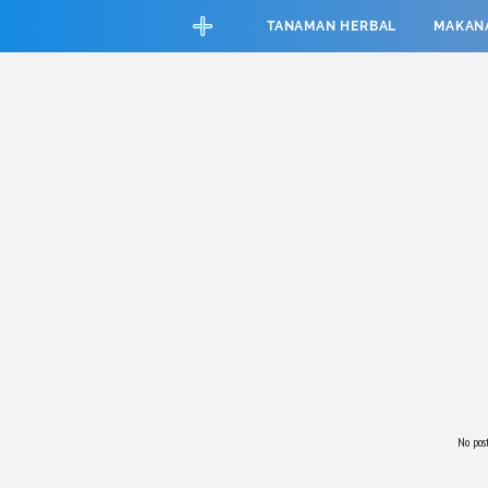
CEFAB5C880BF83A8B06661D6CAC33458
TANAMAN HERBAL
MAKAN
No pos