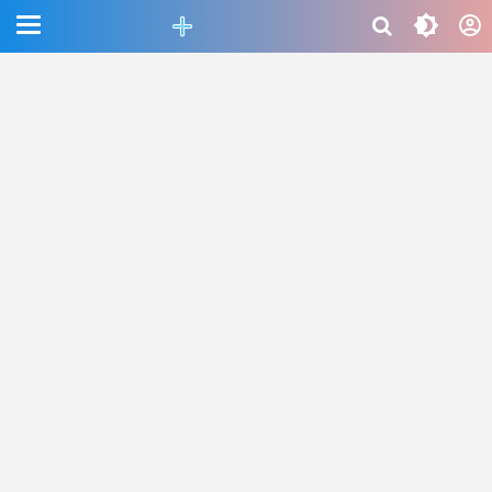
CEFAB5C880BF83A8B06661D6CAC33458