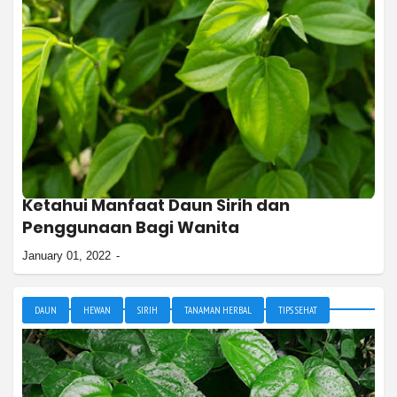
Ketahui Manfaat Daun Sirih dan
Penggunaan Bagi Wanita
January 01, 2022
DAUN
HEWAN
SIRIH
TANAMAN HERBAL
TIPS SEHAT