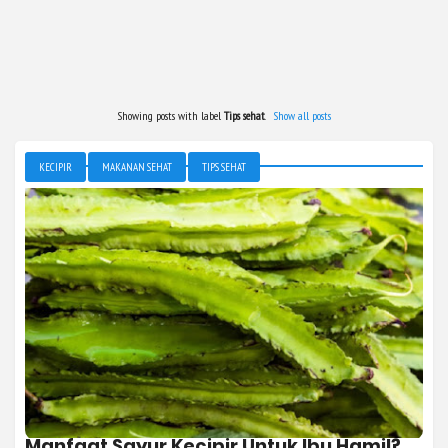
Showing posts with label
Tips sehat
.
Show all posts
KECIPIR
MAKANAN SEHAT
TIPS SEHAT
Manfaat Sayur Kecipir Untuk Ibu Hamil?