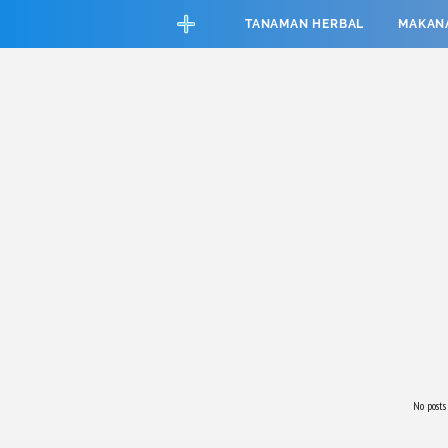
CEFAB5C880BF83A8B06661D6CAC33458
TANAMAN HERBAL
MAKAN
No posts