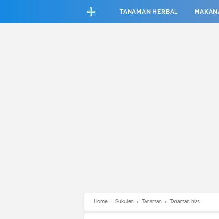
CEFAB5C880BF83A8B06661D6CAC33458
TANAMAN HERBAL
MAKAN
Home
›
Sukulen
›
Tanaman
›
Tanaman hias