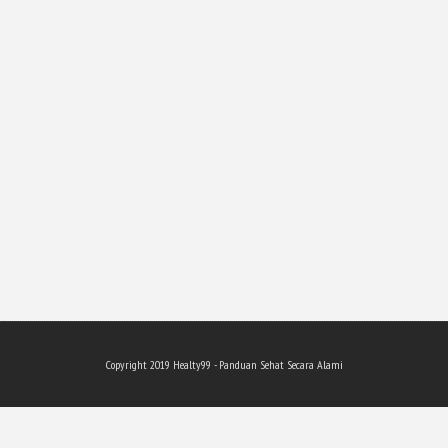
Copyright 201
9
Healty99 - Panduan Sehat Secara Alami