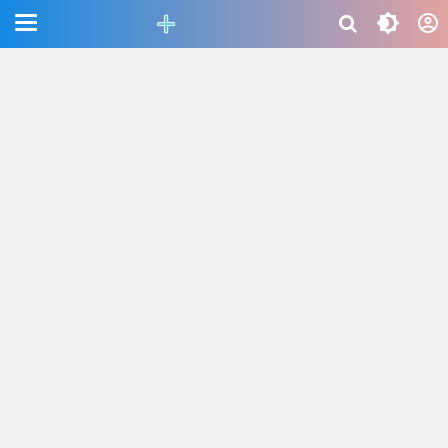
CEFAB5C880BF83A8B06661D6CAC33458