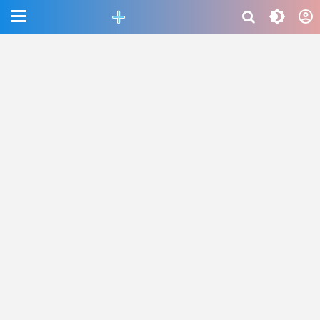
CEFAB5C880BF83A8B06661D6CAC33458