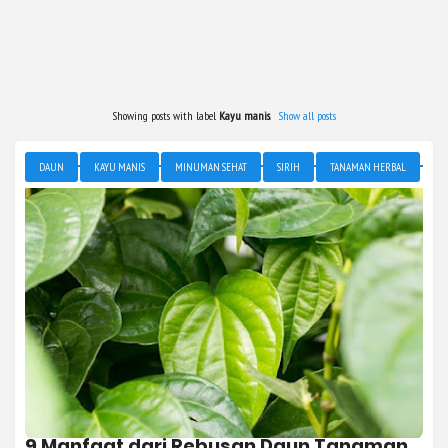
Showing posts with label
Kayu manis
.
Show all posts
DAUN
KAYU MANIS
MINUMAN SEHAT
SIRIH
TANAMAN HERBAL
9 Manfaat dari Rebusan Daun Tanaman