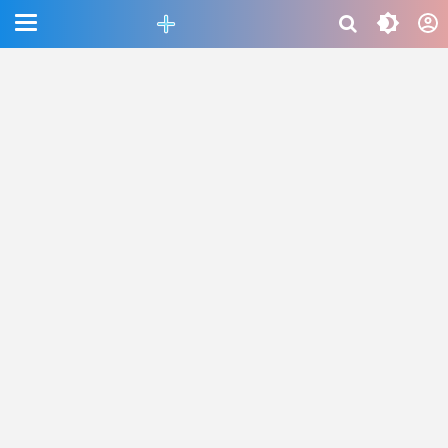
CEFAB5C880BF83A8B06661D6CAC33458