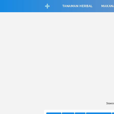
CEFAB5C880BF83A8B06661D6CAC33458
TANAMAN HERBAL
MAKAN
Showing