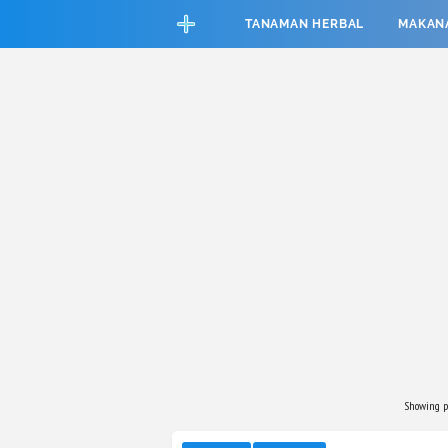
CEFAB5C880BF83A8B06661D6CAC33458
TANAMAN HERBAL
MAKAN
Showing p