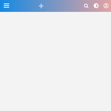
CEFAB5C880BF83A8B06661D6CAC33458