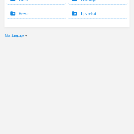
Hewan
Tips sehat
Select Language
▼