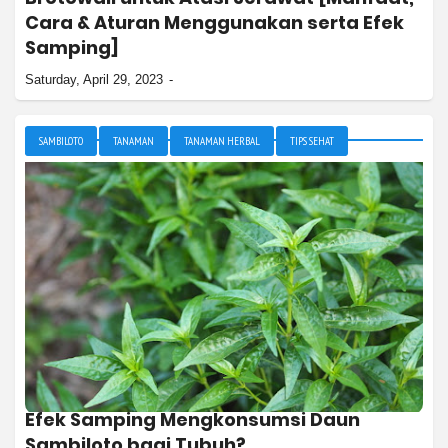
Cara & Aturan Menggunakan serta Efek
Samping]
Saturday, April 29, 2023
SAMBILOTO
TANAMAN
TANAMAN HERBAL
TIPS SEHAT
Efek Samping Mengkonsumsi Daun
Sambiloto bagi Tubuh?