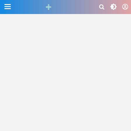
CEFAB5C880BF83A8B06661D6CAC33458