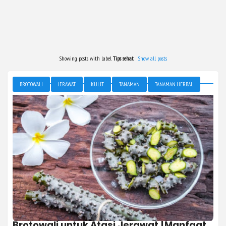
Showing posts with label
Tips sehat
.
Show all posts
BROTOWALI
JERAWAT
KULIT
TANAMAN
TANAMAN HERBAL
TIPS SEHAT
Brotowali untuk Atasi Jerawat [Manfaat,