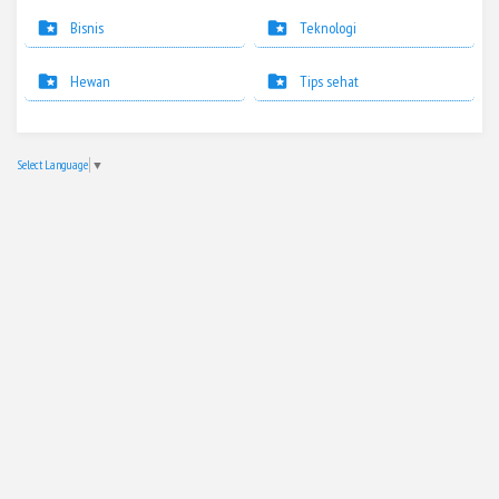
Bisnis
Teknologi
Hewan
Tips sehat
Select Language
▼