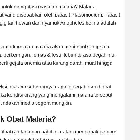
 untuk mengatasi masalah malaria? Malaria
it yang disebabkan oleh parasit Plasomodium. Parasit
 gigitan hewan dan nyamuk Anopheles betina adalah
lasomodium atau malaria akan menimbulkan gejala
 berkeringan, lemas & lesu, tubuh terasa pegal linu,
perti gejala anemia atau kurang darah, mual hingga
ksi, malaria sebenarnya dapat dicegah dan diobati
ika kondisi orang yang mengalami malaria tersebut
n tindakan medis segera mungkin.
k Obat Malaria?
nfaatkan tanaman pahit ini dalam mengobati demam
au kurang enak badan secara tiba-tiba.