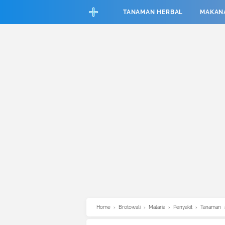
CEFAB5C880BF83A8B06661D6CAC33458
TANAMAN HERBAL
MAKAN
Home
›
Brotowali
›
Malaria
›
Penyakit
›
Tanaman