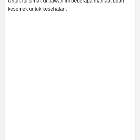
Untuk itu simak di bawah ini beberapa manfaat buah
kesemek untuk kesehatan.