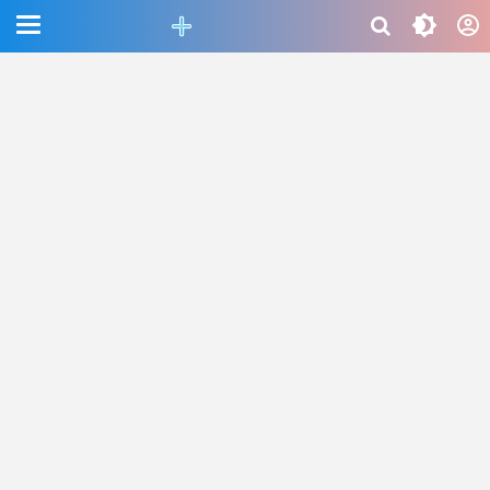
CEFAB5C880BF83A8B06661D6CAC33458