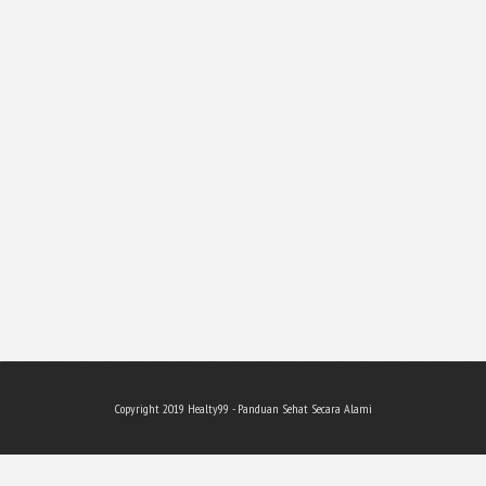
Copyright 201
9
Healty99 - Panduan Sehat Secara Alami