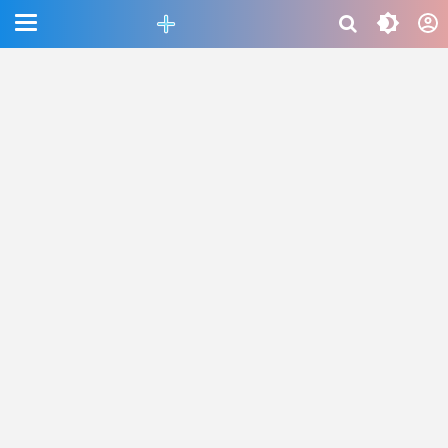
CEFAB5C880BF83A8B06661D6CAC33458