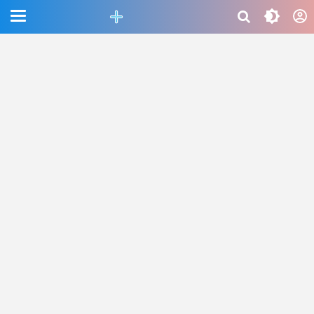
CEFAB5C880BF83A8B06661D6CAC33458