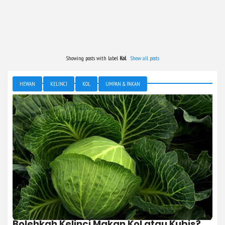
Showing posts with label
Kol
.
Show all posts
HEWAN
KELINCI
KOL
UMPAN & PAKAN
Bolehkah Kelinci Makan Kol atau Kubis?