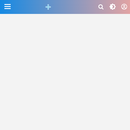
CEFAB5C880BF83A8B06661D6CAC33458