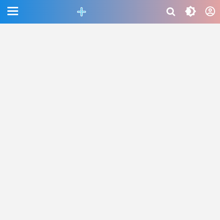
CEFAB5C880BF83A8B06661D6CAC33458