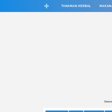
CEFAB5C880BF83A8B06661D6CAC33458
TANAMAN HERBAL
MAKAN
Showing