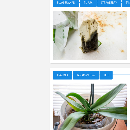
BUAH-BUAHAN
PUPUK
STRAWBERRY
TA
ANGGREK
TANAMAN HIAS
TEH