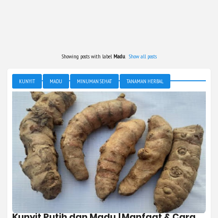
Showing posts with label
Madu
.
Show all posts
KUNYIT
MADU
MINUMAN SEHAT
TANAMAN HERBAL
Kunyit Putih dan Madu [Manfaat & Cara