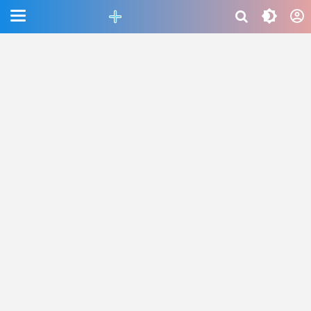
CEFAB5C880BF83A8B06661D6CAC33458