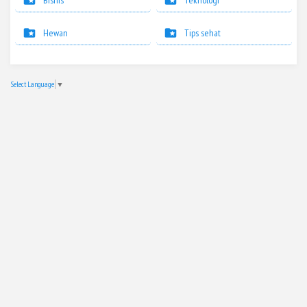
Bisnis
Teknologi
Hewan
Tips sehat
Select Language
▼