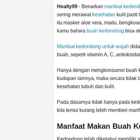
Healty99
- Benarkan
manfaat kedon
sering merawat
kesehatan
kulit past
itu masker aloe vera, madu, bengkoa
kamu bahwa
buah kedondong
bisa d
Manfaat kedondong untuk wajah
dida
buah, seperti vitamin A, C, antioksid
Hanya dengan mengkonsumsi buah kedo
kudapan lainnya, maka secara tidak 
kesehatan tubuh dan kulit.
Pada dasarnya tidak hanya pada ked
kita temui kurang lebih memberi man
Manfaat Makan Buah K
Kedondong telah diketahui memiliki s