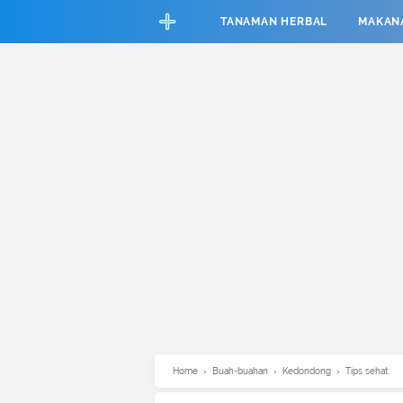
CEFAB5C880BF83A8B06661D6CAC33458
TANAMAN HERBAL
MAKAN
Home
›
Buah-buahan
›
Kedondong
›
Tips sehat