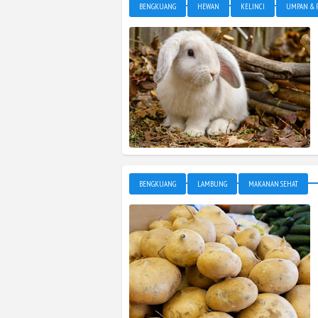
BENGKUANG
HEWAN
KELINCI
UMPAN & 
BENGKUANG
LAMBUNG
MAKANAN SEHAT