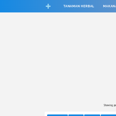
CEFAB5C880BF83A8B06661D6CAC33458
TANAMAN HERBAL
MAKAN
Showing po