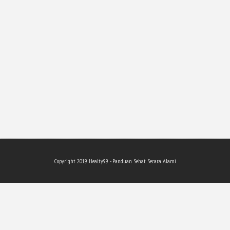
Copyright 201
9
Healty99 - Panduan Sehat Secara Alami