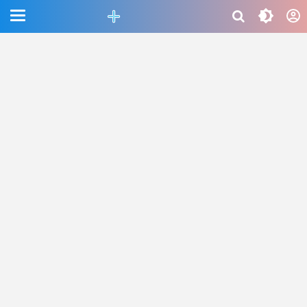
CEFAB5C880BF83A8B06661D6CAC33458