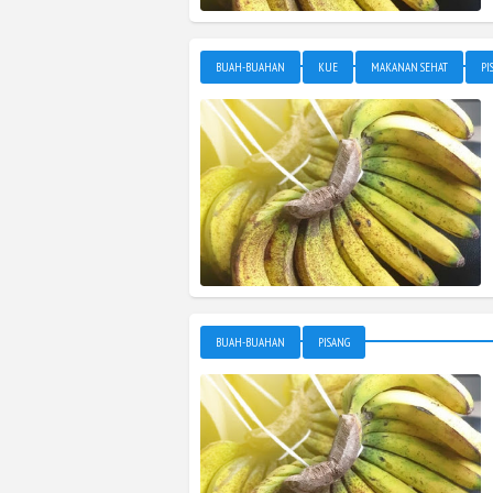
BUAH-BUAHAN
KUE
MAKANAN SEHAT
PI
BUAH-BUAHAN
PISANG