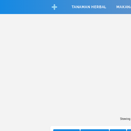
CEFAB5C880BF83A8B06661D6CAC33458
TANAMAN HERBAL
MAKAN
Showing 