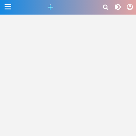
CEFAB5C880BF83A8B06661D6CAC33458