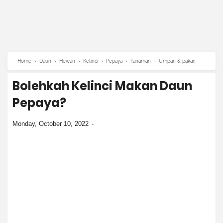
Home
›
Daun
›
Hewan
›
Kelinci
›
Pepaya
›
Tanaman
›
Umpan & pakan
Bolehkah Kelinci Makan Daun
Pepaya?
Monday, October 10, 2022